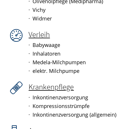
Olivenölpflege (Medipharma)
ELTERN UND KIND
Vichy
Widmer
Verleih
Babywaage
Inhalatoren
Medela-Milchpumpen
elektr. Milchpumpe
Krankenpflege
Inkontinenzversorgung
Kompressionsstrümpfe
Inkontinenzversorgung (allgemein)